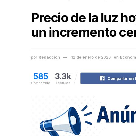
Precio de la luz h
un incremento ce
por
Redacción
12 de enero de 2026
en
Econom
585
3.3k
Compartir en
Compartido
Lecturas