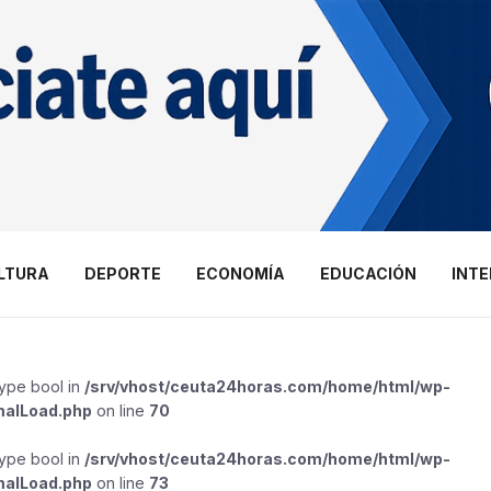
LTURA
DEPORTE
ECONOMÍA
EDUCACIÓN
INT
type bool in
/srv/vhost/ceuta24horas.com/home/html/wp-
malLoad.php
on line
70
type bool in
/srv/vhost/ceuta24horas.com/home/html/wp-
malLoad.php
on line
73