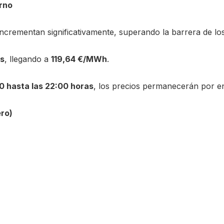
urno
e incrementan significativamente, superando la barrera de lo
as
, llegando a
119,64 €/MWh
.
0 hasta las 22:00 horas
, los precios permanecerán por e
ero)