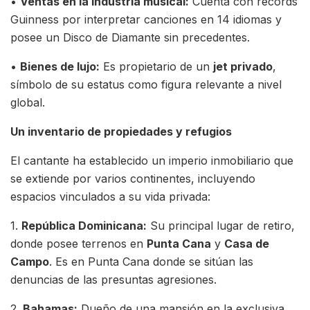
•
Ventas en la industria musical:
Cuenta con récords
Guinness por interpretar canciones en 14 idiomas y
posee un Disco de Diamante sin precedentes.
•
Bienes de lujo:
Es propietario de un
jet privado
,
símbolo de su estatus como figura relevante a nivel
global.
Un inventario de propiedades y refugios
El cantante ha establecido un imperio inmobiliario que
se extiende por varios continentes, incluyendo
espacios vinculados a su vida privada:
1.
República Dominicana:
Su principal lugar de retiro,
donde posee terrenos en
Punta Cana
y
Casa de
Campo
. Es en Punta Cana donde se sitúan las
denuncias de las presuntas agresiones.
2.
Bahamas:
Dueño de una mansión en la exclusiva