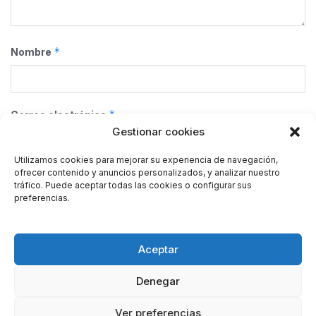
*
Nombre
*
Correo electrónico
Gestionar cookies
Utilizamos cookies para mejorar su experiencia de navegación,
ofrecer contenido y anuncios personalizados, y analizar nuestro
Web
tráfico. Puede aceptar todas las cookies o configurar sus
preferencias.
Guarda mi nombre, correo electrónico y web en este
Aceptar
navegador para la próxima vez que comente.
Denegar
Ver preferencias