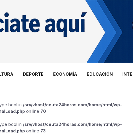
LTURA
DEPORTE
ECONOMÍA
EDUCACIÓN
INT
type bool in
/srv/vhost/ceuta24horas.com/home/html/wp-
malLoad.php
on line
70
type bool in
/srv/vhost/ceuta24horas.com/home/html/wp-
malLoad.php
on line
73