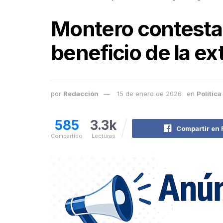
Montero contesta a
beneficio de la e
por
Redacción
15 de enero de 2026
en
Política
585
3.3k
Compartir en
Compartido
Lecturas