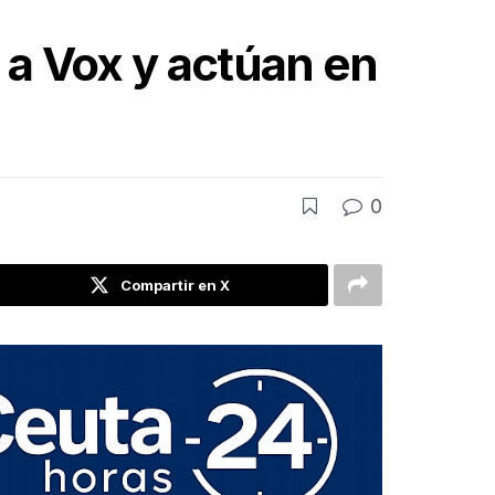
r a Vox y actúan en
0
Compartir en X