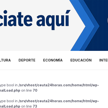
LTURA
DEPORTE
ECONOMÍA
EDUCACIÓN
INT
type bool in
/srv/vhost/ceuta24horas.com/home/html/wp-
malLoad.php
on line
70
type bool in
/srv/vhost/ceuta24horas.com/home/html/wp-
malLoad.php
on line
73