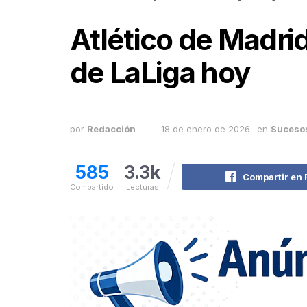
Atlético de Madrid
de LaLiga hoy
por
Redacción
18 de enero de 2026
en
Suceso
585
3.3k
Compartir en
Compartido
Lecturas