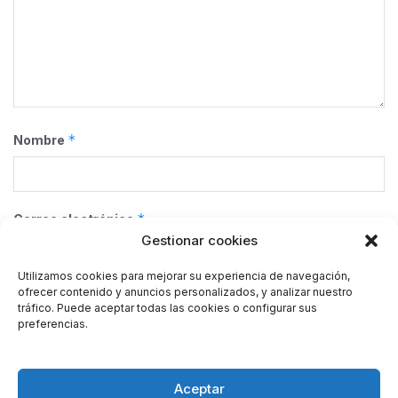
*
Nombre
*
Correo electrónico
Gestionar cookies
Utilizamos cookies para mejorar su experiencia de navegación,
ofrecer contenido y anuncios personalizados, y analizar nuestro
Web
tráfico. Puede aceptar todas las cookies o configurar sus
preferencias.
Guarda mi nombre, correo electrónico y web en este
Aceptar
navegador para la próxima vez que comente.