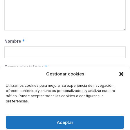
*
Nombre
*
Correo electrónico
Gestionar cookies
Utilizamos cookies para mejorar su experiencia de navegación,
ofrecer contenido y anuncios personalizados, y analizar nuestro
Web
tráfico. Puede aceptar todas las cookies o configurar sus
preferencias.
Guarda mi nombre, correo electrónico y web en este
Aceptar
navegador para la próxima vez que comente.