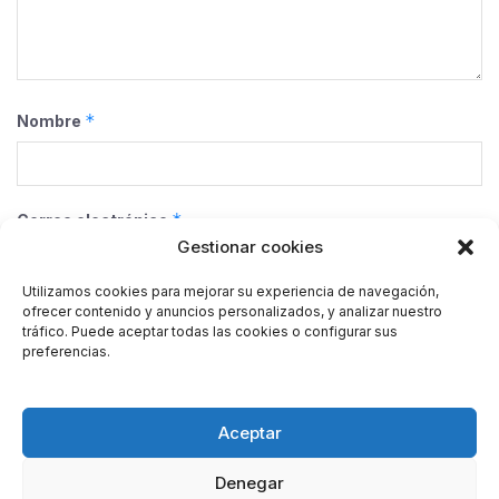
*
Nombre
*
Correo electrónico
Gestionar cookies
Utilizamos cookies para mejorar su experiencia de navegación,
ofrecer contenido y anuncios personalizados, y analizar nuestro
Web
tráfico. Puede aceptar todas las cookies o configurar sus
preferencias.
Guarda mi nombre, correo electrónico y web en este
Aceptar
navegador para la próxima vez que comente.
Denegar