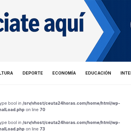
LTURA
DEPORTE
ECONOMÍA
EDUCACIÓN
INT
type bool in
/srv/vhost/ceuta24horas.com/home/html/wp-
malLoad.php
on line
70
type bool in
/srv/vhost/ceuta24horas.com/home/html/wp-
malLoad.php
on line
73