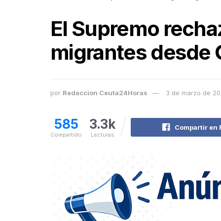
El Supremo rechaz
migrantes desde C
por
Redaccion Ceuta24Horas
3 de marzo de 2
585
3.3k
Compartir en
Compartido
Lecturas