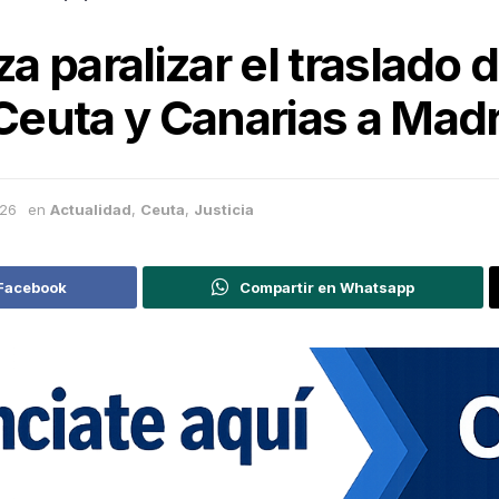
a paralizar el traslado
euta y Canarias a Madr
026
en
Actualidad
,
Ceuta
,
Justicia
 Facebook
Compartir en Whatsapp