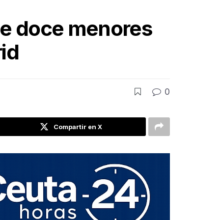
 de doce menores
id
0
Compartir en X