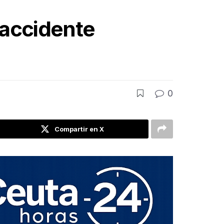
 accidente
0
Compartir en X