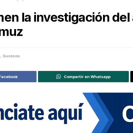
men la investigación del
amuz
a
,
Sucesos
 Facebook
Compartir en Whatsapp