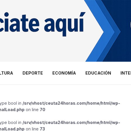
LTURA
DEPORTE
ECONOMÍA
EDUCACIÓN
INT
type bool in
/srv/vhost/ceuta24horas.com/home/html/wp-
malLoad.php
on line
70
type bool in
/srv/vhost/ceuta24horas.com/home/html/wp-
malLoad.php
on line
73