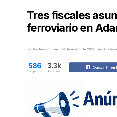
Tres fiscales asu
ferroviario en Ad
por
Redacción
21 de enero de 2026
en
Justici
586
3.3k
Compartir en
Compartido
Lecturas