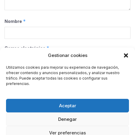
*
Nombre
*
Correo electrónico
Gestionar cookies
Utilizamos cookies para mejorar su experiencia de navegación,
ofrecer contenido y anuncios personalizados, y analizar nuestro
Web
tráfico. Puede aceptar todas las cookies o configurar sus
preferencias.
Guarda mi nombre, correo electrónico y web en este
Aceptar
navegador para la próxima vez que comente.
Denegar
Ver preferencias