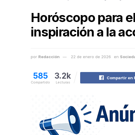
Horóscopo para el
inspiración a la ac
por
Redacción
22 de enero de 2026
en
Socied
585
3.2k
Compartir en
Compartido
Lecturas