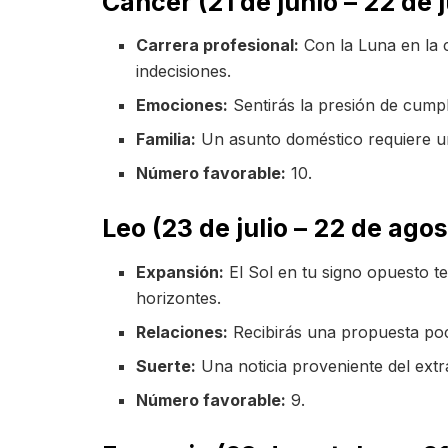
Cáncer (21 de junio – 22 de j
Carrera profesional:
Con la Luna en la c
indecisiones.
Emociones:
Sentirás la presión de cumpli
Familia:
Un asunto doméstico requiere una
Número favorable:
10.
Leo (23 de julio – 22 de agos
Expansión:
El Sol en tu signo opuesto te 
horizontes.
Relaciones:
Recibirás una propuesta poc
Suerte:
Una noticia proveniente del extra
Número favorable:
9.