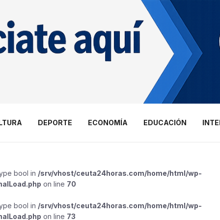
LTURA
DEPORTE
ECONOMÍA
EDUCACIÓN
INT
type bool in
/srv/vhost/ceuta24horas.com/home/html/wp-
malLoad.php
on line
70
type bool in
/srv/vhost/ceuta24horas.com/home/html/wp-
malLoad.php
on line
73