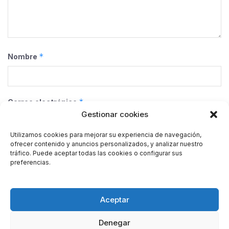
*
Nombre
*
Correo electrónico
Gestionar cookies
Utilizamos cookies para mejorar su experiencia de navegación,
ofrecer contenido y anuncios personalizados, y analizar nuestro
Web
tráfico. Puede aceptar todas las cookies o configurar sus
preferencias.
Guarda mi nombre, correo electrónico y web en este
Aceptar
navegador para la próxima vez que comente.
Denegar