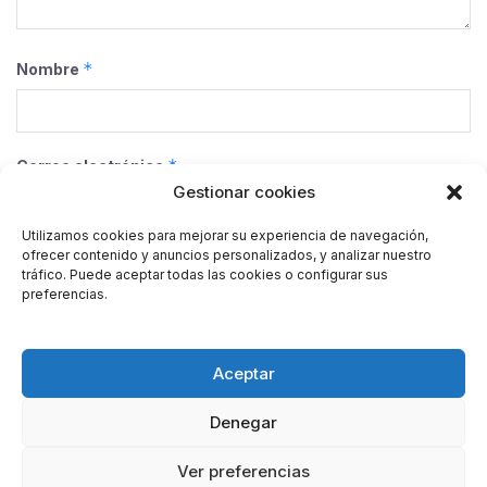
*
Nombre
*
Correo electrónico
Gestionar cookies
Utilizamos cookies para mejorar su experiencia de navegación,
ofrecer contenido y anuncios personalizados, y analizar nuestro
Web
tráfico. Puede aceptar todas las cookies o configurar sus
preferencias.
Guarda mi nombre, correo electrónico y web en este
Aceptar
navegador para la próxima vez que comente.
Denegar
Ver preferencias