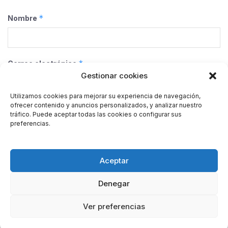
*
Nombre
*
Correo electrónico
Gestionar cookies
Utilizamos cookies para mejorar su experiencia de navegación,
ofrecer contenido y anuncios personalizados, y analizar nuestro
Web
tráfico. Puede aceptar todas las cookies o configurar sus
preferencias.
Guarda mi nombre, correo electrónico y web en este
Aceptar
navegador para la próxima vez que comente.
Denegar
Ver preferencias