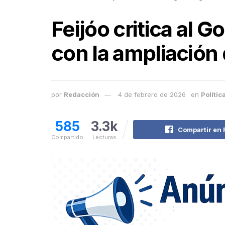
Feijóo critica al 
con la ampliación
por
Redacción
4 de febrero de 2026
en
Polític
585
3.3k
Compartir en
Compartido
Lecturas