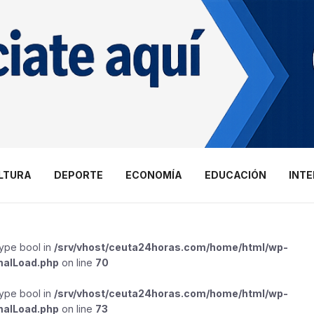
LTURA
DEPORTE
ECONOMÍA
EDUCACIÓN
INT
type bool in
/srv/vhost/ceuta24horas.com/home/html/wp-
malLoad.php
on line
70
type bool in
/srv/vhost/ceuta24horas.com/home/html/wp-
malLoad.php
on line
73