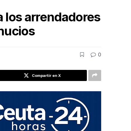
 a los arrendadores
ahucios
0
Compartir en X