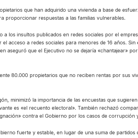
ropietarios que han adquirido una vivienda a base de esfuer
ara proporcionar respuestas a las familias vulnerables.
o a los insultos publicados en redes sociales por el empr
r el acceso a redes sociales para menores de 16 años. Sin
 aseguró que el Ejecutivo no se dejaría «chantajear» por l
ente 80.000 propietarios que no reciben rentas por sus vi
ón, minimizó la importancia de las encuestas que sugieren
evante es «el recuento electoral». También rechazó compar
ignación» contra el Gobierno por los casos de corrupción y l
obierno fuerte y estable, en lugar de una suma de partido