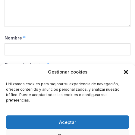
*
Nombre
*
Correo electrónico
Gestionar cookies
Utilizamos cookies para mejorar su experiencia de navegación,
ofrecer contenido y anuncios personalizados, y analizar nuestro
Web
tráfico. Puede aceptar todas las cookies o configurar sus
preferencias.
Guarda mi nombre, correo electrónico y web en este
Aceptar
navegador para la próxima vez que comente.