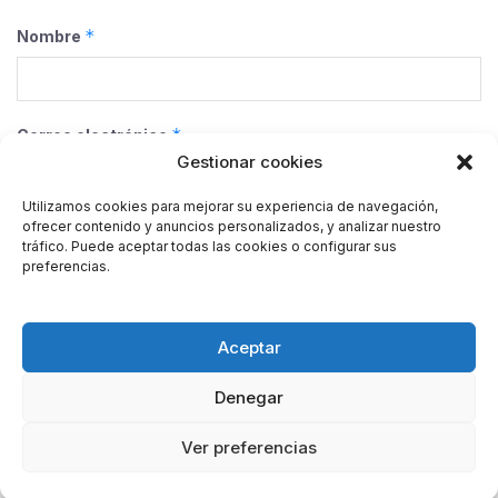
*
Nombre
*
Correo electrónico
Gestionar cookies
Utilizamos cookies para mejorar su experiencia de navegación,
ofrecer contenido y anuncios personalizados, y analizar nuestro
Web
tráfico. Puede aceptar todas las cookies o configurar sus
preferencias.
Guarda mi nombre, correo electrónico y web en este
Aceptar
navegador para la próxima vez que comente.
Denegar
Ver preferencias