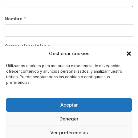
*
Nombre
*
Correo electrónico
Gestionar cookies
Utilizamos cookies para mejorar su experiencia de navegación,
ofrecer contenido y anuncios personalizados, y analizar nuestro
Web
tráfico. Puede aceptar todas las cookies o configurar sus
preferencias.
Guarda mi nombre, correo electrónico y web en este
Aceptar
navegador para la próxima vez que comente.
Denegar
Ver preferencias