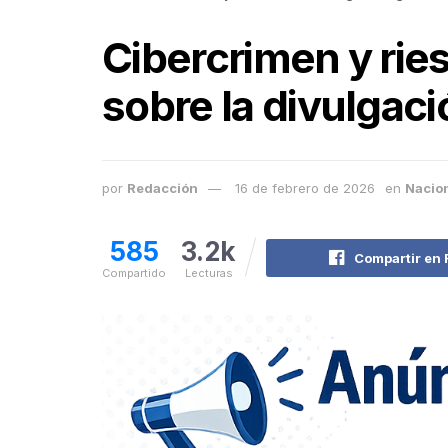
Cibercrimen y ries
sobre la divulgaci
por
Redacción
16 de febrero de 2026
en
Nacio
585
3.2k
Compartir en
Compartido
Lecturas