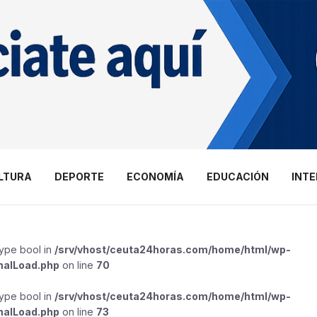
LTURA
DEPORTE
ECONOMÍA
EDUCACIÓN
INT
type bool in
/srv/vhost/ceuta24horas.com/home/html/wp-
malLoad.php
on line
70
type bool in
/srv/vhost/ceuta24horas.com/home/html/wp-
malLoad.php
on line
73