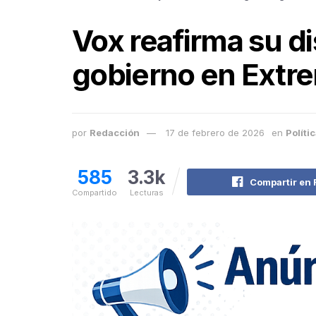
Vox reafirma su d
gobierno en Extrem
por
Redacción
17 de febrero de 2026
en
Políti
585
3.3k
Compartir en
Compartido
Lecturas