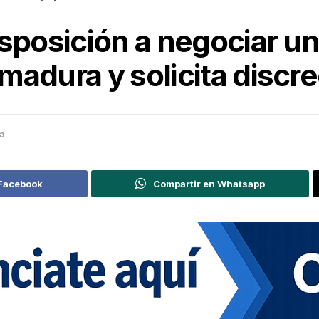
isposición a negociar u
adura y solicita discre
ca
 Facebook
Compartir en Whatsapp