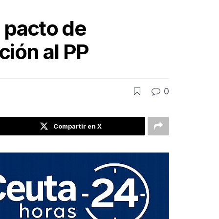
n pacto de
ción al PP
0
Compartir en X