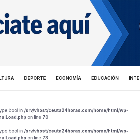
LTURA
DEPORTE
ECONOMÍA
EDUCACIÓN
INT
type bool in
/srv/vhost/ceuta24horas.com/home/html/wp-
malLoad.php
on line
70
type bool in
/srv/vhost/ceuta24horas.com/home/html/wp-
malLoad.php
on line
73