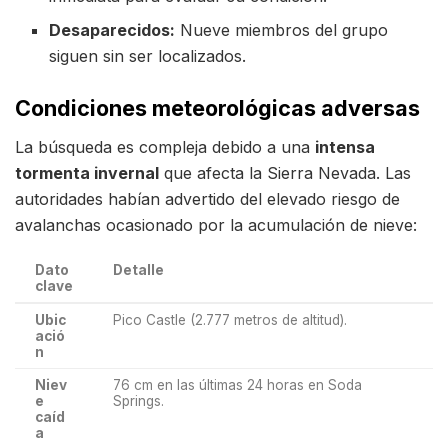
Desaparecidos:
Nueve miembros del grupo
siguen sin ser localizados.
Condiciones meteorológicas adversas
La búsqueda es compleja debido a una
intensa
tormenta invernal
que afecta la Sierra Nevada. Las
autoridades habían advertido del elevado riesgo de
avalanchas ocasionado por la acumulación de nieve:
Dato
Detalle
clave
Ubic
Pico Castle (2.777 metros de altitud).
ació
n
Niev
76 cm en las últimas 24 horas en Soda
e
Springs.
caíd
a