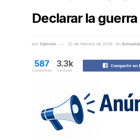
Declarar la guerra
por
Opinión
25 de febrero de 2026
en
Actuali
587
3.3k
Compartir en
Compartido
Lecturas