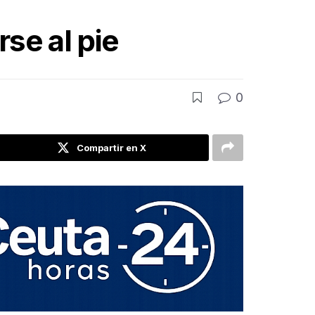
se al pie
0
Compartir en X