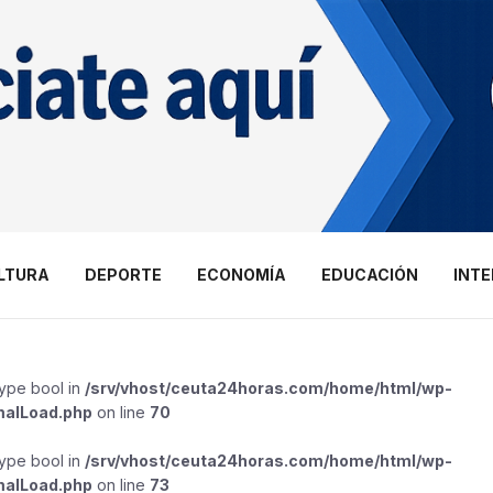
LTURA
DEPORTE
ECONOMÍA
EDUCACIÓN
INT
type bool in
/srv/vhost/ceuta24horas.com/home/html/wp-
malLoad.php
on line
70
type bool in
/srv/vhost/ceuta24horas.com/home/html/wp-
malLoad.php
on line
73