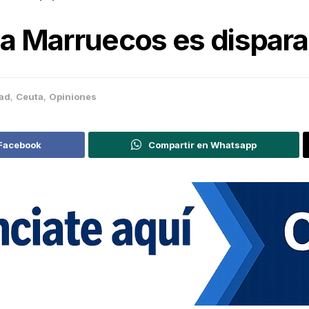
 a Marruecos es disparar
dad
,
Ceuta
,
Opiniones
 Facebook
Compartir en Whatsapp