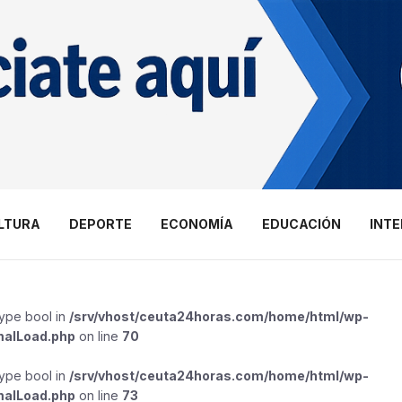
LTURA
DEPORTE
ECONOMÍA
EDUCACIÓN
INT
type bool in
/srv/vhost/ceuta24horas.com/home/html/wp-
malLoad.php
on line
70
type bool in
/srv/vhost/ceuta24horas.com/home/html/wp-
malLoad.php
on line
73