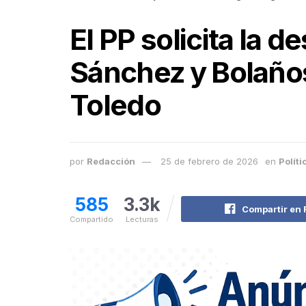
El PP solicita la d
Sánchez y Bolaños
Toledo
por
Redacción
25 de febrero de 2026
en
Políti
585
3.3k
Compartir en
Compartido
Lecturas