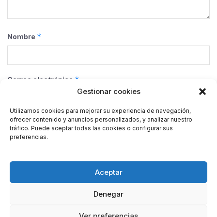
*
Nombre
*
Correo electrónico
Gestionar cookies
Utilizamos cookies para mejorar su experiencia de navegación,
ofrecer contenido y anuncios personalizados, y analizar nuestro
Web
tráfico. Puede aceptar todas las cookies o configurar sus
preferencias.
Guarda mi nombre, correo electrónico y web en este
Aceptar
navegador para la próxima vez que comente.
Denegar
Ver preferencias