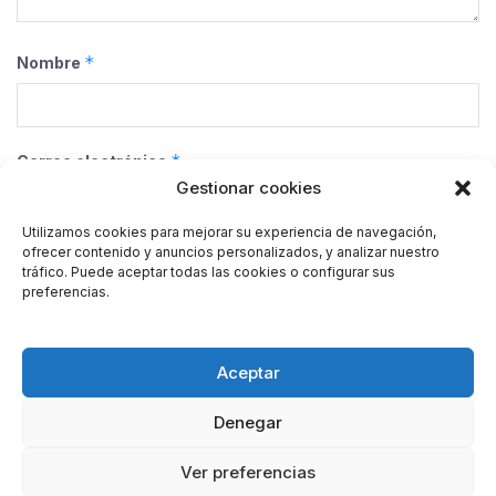
*
Nombre
*
Correo electrónico
Gestionar cookies
Utilizamos cookies para mejorar su experiencia de navegación,
ofrecer contenido y anuncios personalizados, y analizar nuestro
Web
tráfico. Puede aceptar todas las cookies o configurar sus
preferencias.
Guarda mi nombre, correo electrónico y web en este
Aceptar
navegador para la próxima vez que comente.
Denegar
Ver preferencias