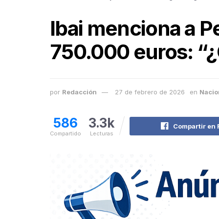
Ibai menciona a P
750.000 euros: “
por
Redacción
27 de febrero de 2026
en
Nacio
586
3.3k
Compartir en
Compartido
Lecturas