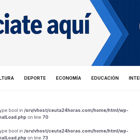
LTURA
DEPORTE
ECONOMÍA
EDUCACIÓN
INT
type bool in
/srv/vhost/ceuta24horas.com/home/html/wp-
malLoad.php
on line
70
type bool in
/srv/vhost/ceuta24horas.com/home/html/wp-
malLoad.php
on line
73