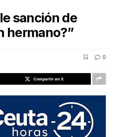
le sanción de
un hermano?”
0
Compartir en X