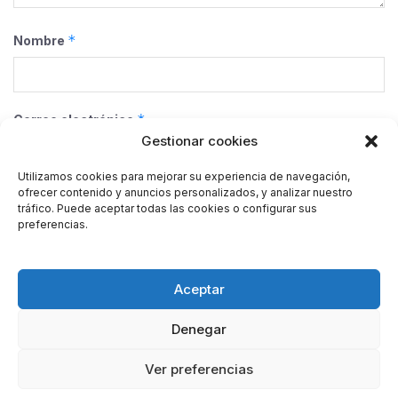
*
Nombre
*
Correo electrónico
Gestionar cookies
Utilizamos cookies para mejorar su experiencia de navegación,
ofrecer contenido y anuncios personalizados, y analizar nuestro
Web
tráfico. Puede aceptar todas las cookies o configurar sus
preferencias.
Guarda mi nombre, correo electrónico y web en este
Aceptar
navegador para la próxima vez que comente.
Denegar
Ver preferencias