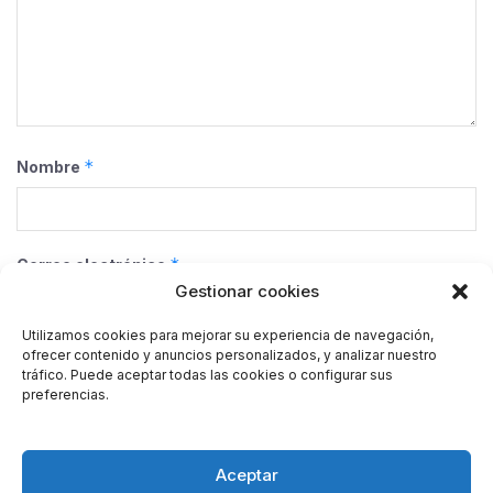
*
Nombre
*
Correo electrónico
Gestionar cookies
Utilizamos cookies para mejorar su experiencia de navegación,
ofrecer contenido y anuncios personalizados, y analizar nuestro
Web
tráfico. Puede aceptar todas las cookies o configurar sus
preferencias.
Guarda mi nombre, correo electrónico y web en este
Aceptar
navegador para la próxima vez que comente.