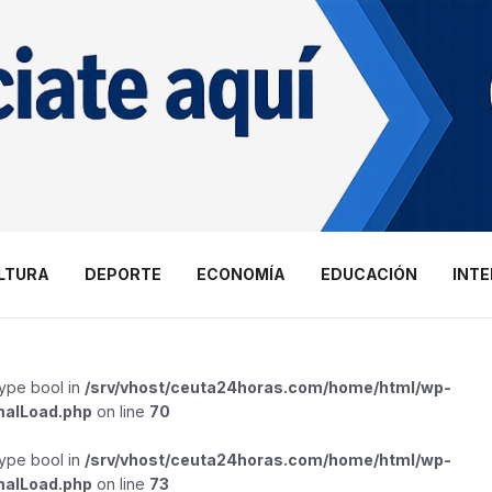
LTURA
DEPORTE
ECONOMÍA
EDUCACIÓN
INT
type bool in
/srv/vhost/ceuta24horas.com/home/html/wp-
malLoad.php
on line
70
type bool in
/srv/vhost/ceuta24horas.com/home/html/wp-
malLoad.php
on line
73