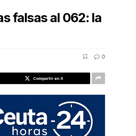
 falsas al 062: la
0
Compartir en X