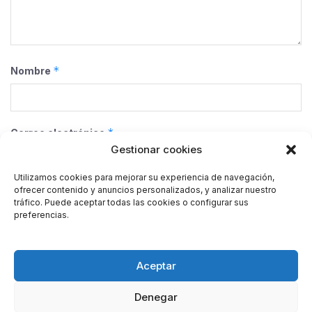
*
Nombre
*
Correo electrónico
Gestionar cookies
Utilizamos cookies para mejorar su experiencia de navegación,
ofrecer contenido y anuncios personalizados, y analizar nuestro
Web
tráfico. Puede aceptar todas las cookies o configurar sus
preferencias.
Guarda mi nombre, correo electrónico y web en este
Aceptar
navegador para la próxima vez que comente.
Denegar