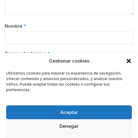
*
Nombre
*
Correo electrónico
Gestionar cookies
Utilizamos cookies para mejorar su experiencia de navegación,
ofrecer contenido y anuncios personalizados, y analizar nuestro
Web
tráfico. Puede aceptar todas las cookies o configurar sus
preferencias.
Guarda mi nombre, correo electrónico y web en este
Aceptar
navegador para la próxima vez que comente.
Denegar