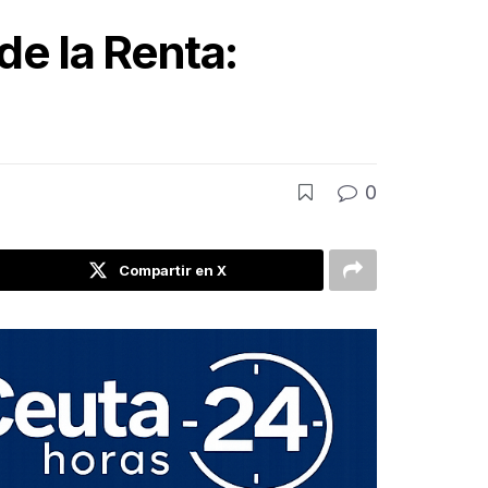
de la Renta:
0
Compartir en X