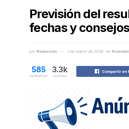
Previsión del resu
fechas y consejo
por
Redacción
1 de marzo de 2026
en
Economí
585
3.3k
Compartir en
Compartido
Lecturas