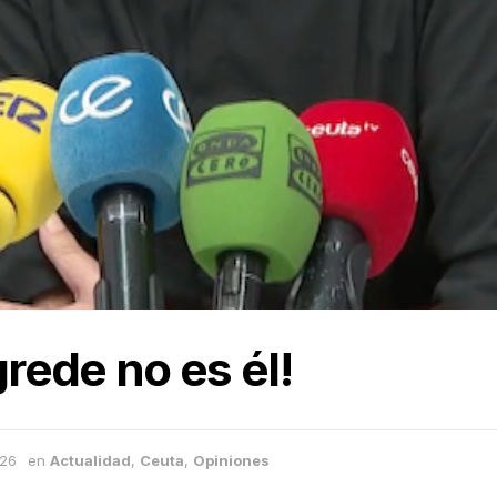
grede no es él!
026
en
Actualidad
,
Ceuta
,
Opiniones