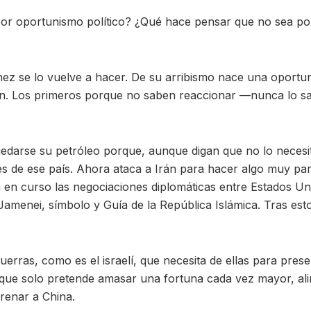
 por oportunismo político? ¿Qué hace pensar que no sea p
z se lo vuelve a hacer. De su arribismo nace una oportunid
rden. Los primeros porque no saben reaccionar —nunca lo 
arse su petróleo porque, aunque digan que no lo necesita, 
és de ese país. Ahora ataca a Irán para hacer algo muy pa
n en curso las negociaciones diplomáticas entre Estados 
Jamenei, símbolo y Guía de la República Islámica. Tras est
erras, como es el israelí, que necesita de ellas para pres
e solo pretende amasar una fortuna cada vez mayor, alimen
renar a China.