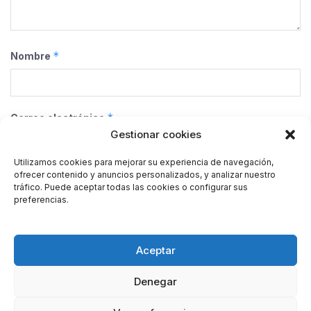
*
Nombre
*
Correo electrónico
Gestionar cookies
Utilizamos cookies para mejorar su experiencia de navegación,
ofrecer contenido y anuncios personalizados, y analizar nuestro
Web
tráfico. Puede aceptar todas las cookies o configurar sus
preferencias.
Guarda mi nombre, correo electrónico y web en este
Aceptar
navegador para la próxima vez que comente.
Denegar