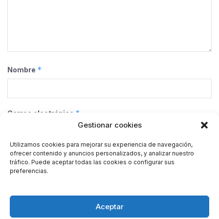
*
Nombre
*
Correo electrónico
Gestionar cookies
Utilizamos cookies para mejorar su experiencia de navegación,
ofrecer contenido y anuncios personalizados, y analizar nuestro
Web
tráfico. Puede aceptar todas las cookies o configurar sus
preferencias.
Guarda mi nombre, correo electrónico y web en este
Aceptar
navegador para la próxima vez que comente.