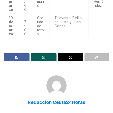
m
:
man
Herná
ar
0
o
ndez
zo
0
19
1
Cor
Talavante, Emilio
de
7
rida
de Justo y Juan
m
:
de
Ortega
ar
0
toro
zo
0
s
Redaccion Ceuta24Horas