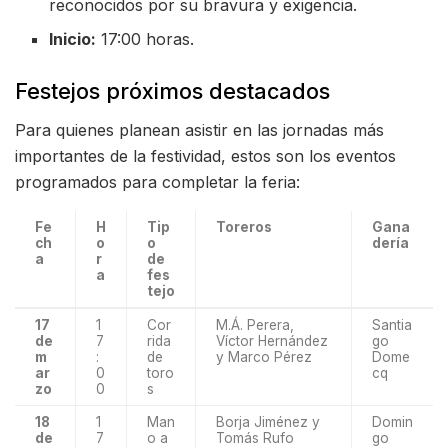
reconocidos por su bravura y exigencia.
Inicio:
17:00 horas.
Festejos próximos destacados
Para quienes planean asistir en las jornadas más
importantes de la festividad, estos son los eventos
programados para completar la feria:
Fe
H
Tip
Toreros
Gana
ch
o
o
dería
a
r
de
a
fes
tejo
17
1
Cor
M.Á. Perera,
Santia
de
7
rida
Víctor Hernández
go
m
:
de
y Marco Pérez
Dome
ar
0
toro
cq
zo
0
s
18
1
Man
Borja Jiménez y
Domin
de
7
o a
Tomás Rufo
go