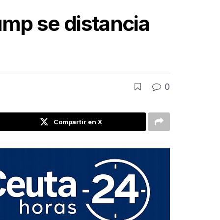
ump se distancia
0
Compartir en X