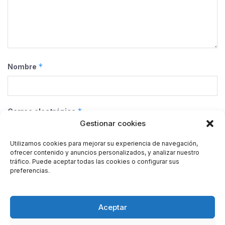
*
Nombre
*
Correo electrónico
Gestionar cookies
Utilizamos cookies para mejorar su experiencia de navegación,
ofrecer contenido y anuncios personalizados, y analizar nuestro
Web
tráfico. Puede aceptar todas las cookies o configurar sus
preferencias.
Guarda mi nombre, correo electrónico y web en este
Aceptar
navegador para la próxima vez que comente.