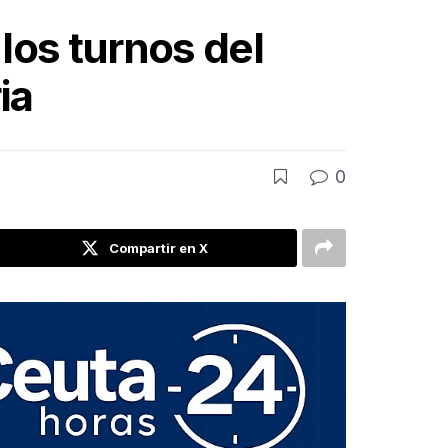
los turnos del
ia
0
Compartir en X