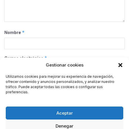
*
Nombre
*
Correo electrónico
Gestionar cookies
Utilizamos cookies para mejorar su experiencia de navegación,
ofrecer contenido y anuncios personalizados, y analizar nuestro
Web
tráfico. Puede aceptar todas las cookies o configurar sus
preferencias.
Guarda mi nombre, correo electrónico y web en este
Aceptar
navegador para la próxima vez que comente.
Denegar