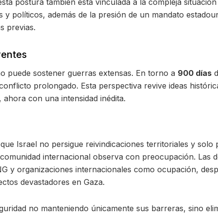
esta postura también está vinculada a la compleja situació
ales y políticos, además de la presión de un mandato esta
s previas.
rentes
 no puede sostener guerras extensas. En torno a
900 días
d
 conflicto prolongado. Esta perspectiva revive ideas histó
 ahora con una intensidad inédita.
que Israel no persigue reivindicaciones territoriales y sol
la comunidad internacional observa con preocupación. Las
ONG y organizaciones internacionales como ocupación, desp
fectos devastadores en Gaza.
seguridad no manteniendo únicamente sus barreras, sino el