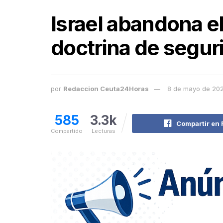
Israel abandona e
doctrina de segur
por
Redaccion Ceuta24Horas
8 de mayo de 20
585
3.3k
Compartir en
Compartido
Lecturas