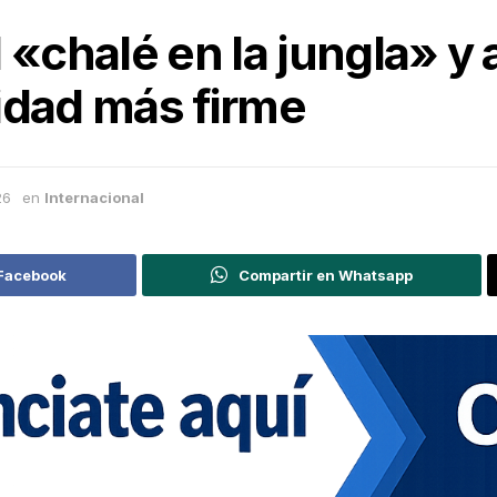
l «chalé en la jungla» 
idad más firme
26
en
Internacional
 Facebook
Compartir en Whatsapp