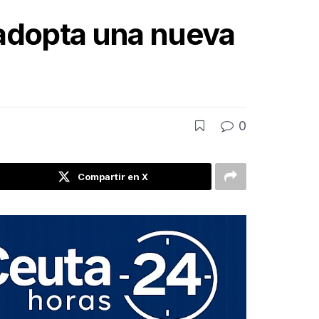
y adopta una nueva
0
Compartir en X