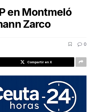
oGP en Montmeló
ohann Zarco
0
Compartir en X