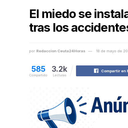
El miedo se insta
tras los accident
por
Redaccion Ceuta24Horas
18 de mayo de 2
585
3.2k
Compartir en
Compartido
Lecturas