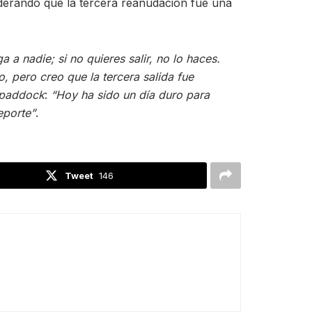
iderando que la tercera reanudación fue una
 a nadie; si no quieres salir, no lo haces.
, pero creo que la tercera salida fue
paddock
:
“Hoy ha sido un día duro para
eporte”
.
Tweet
146