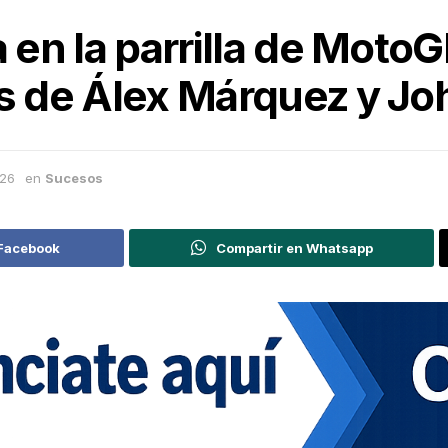
la en la parrilla de Mot
es de Álex Márquez y J
026
en
Sucesos
 Facebook
Compartir en Whatsapp