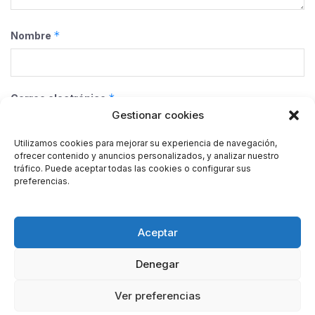
*
Nombre
*
Correo electrónico
Gestionar cookies
Utilizamos cookies para mejorar su experiencia de navegación,
ofrecer contenido y anuncios personalizados, y analizar nuestro
Web
tráfico. Puede aceptar todas las cookies o configurar sus
preferencias.
Guarda mi nombre, correo electrónico y web en este
Aceptar
navegador para la próxima vez que comente.
Denegar
Ver preferencias