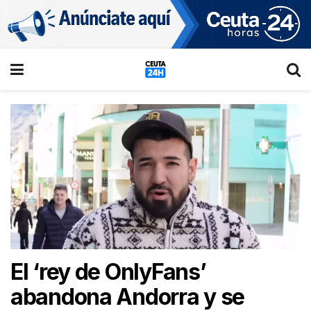
El ‘rey de OnlyFans’
abandona Andorra y se