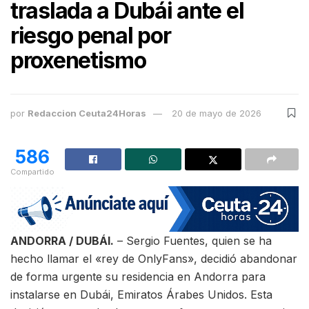
traslada a Dubái ante el
riesgo penal por
proxenetismo
por
Redaccion Ceuta24Horas
20 de mayo de 2026
586
Compartido
ANDORRA / DUBÁI.
– Sergio Fuentes, quien se ha
hecho llamar el «rey de OnlyFans», decidió abandonar
de forma urgente su residencia en Andorra para
instalarse en Dubái, Emiratos Árabes Unidos. Esta