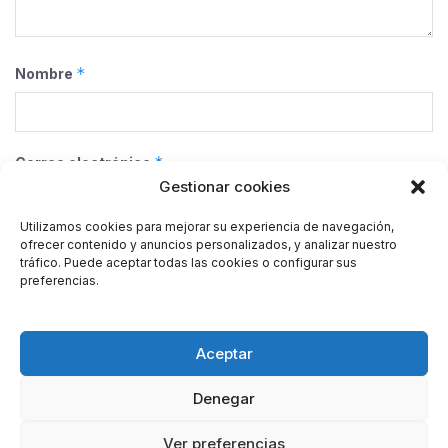
*
Nombre
*
Correo electrónico
Gestionar cookies
Utilizamos cookies para mejorar su experiencia de navegación,
ofrecer contenido y anuncios personalizados, y analizar nuestro
Web
tráfico. Puede aceptar todas las cookies o configurar sus
preferencias.
Guarda mi nombre, correo electrónico y web en este
Aceptar
navegador para la próxima vez que comente.
Denegar
Ver preferencias