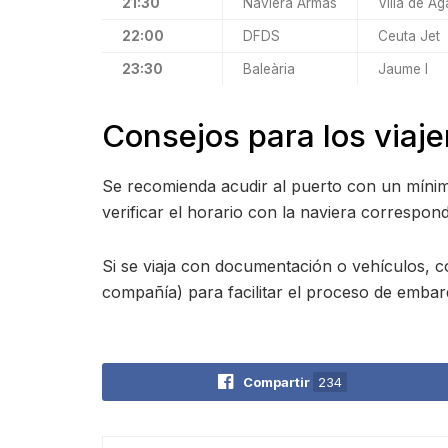
21:30
Naviera Armas
Villa de Ag
22:00
DFDS
Ceuta Jet
23:30
Baleària
Jaume I
Consejos para los viaje
Se recomienda acudir al puerto con un mínim
verificar el horario con la naviera correspon
Si se viaja con documentación o vehículos, co
compañía) para facilitar el proceso de embar
Compartir
234