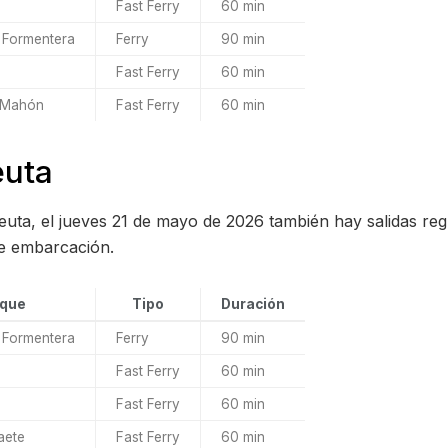
Fast Ferry
60 min
 Formentera
Ferry
90 min
Fast Ferry
60 min
 Mahón
Fast Ferry
60 min
euta
euta, el jueves 21 de mayo de 2026 también hay salidas reg
de embarcación.
que
Tipo
Duración
 Formentera
Ferry
90 min
Fast Ferry
60 min
Fast Ferry
60 min
aete
Fast Ferry
60 min