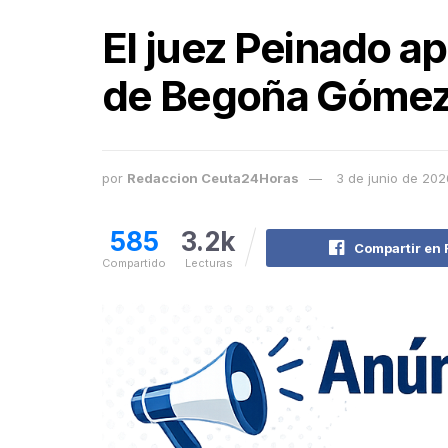
El juez Peinado apl
de Begoña Góme
por
Redaccion Ceuta24Horas
3 de junio de 202
585
3.2k
Compartir en
Compartido
Lecturas