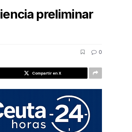
diencia preliminar
0
Compartir en X