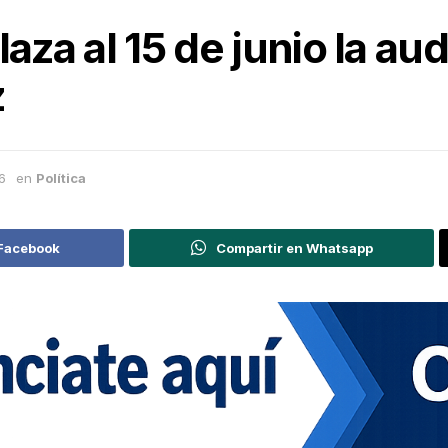
aza al 15 de junio la au
z
6
en
Política
 Facebook
Compartir en Whatsapp