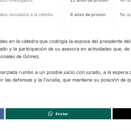
itos investigados.
22 años de prisión
No ac
atos vinculados a la cátedra.
6 años de prisión
No ac
ades en la cátedra que codirigía la esposa del presidente d
do y la participación de su asesora en actividades que, de 
rsonales de Gómez.
anzada rumbo a un posible juicio con jurado, a la espera 
 las defensas y la Fiscalía, que mantiene su posición de q
Enviar