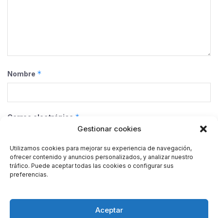
*
Nombre
*
Correo electrónico
Gestionar cookies
Utilizamos cookies para mejorar su experiencia de navegación,
ofrecer contenido y anuncios personalizados, y analizar nuestro
Web
tráfico. Puede aceptar todas las cookies o configurar sus
preferencias.
Guarda mi nombre, correo electrónico y web en este
Aceptar
navegador para la próxima vez que comente.