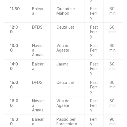
11:30
Baleàri
Ciudad de
Fast
60
a
Mahón
Ferr
min
y
12:3
DFDS
Ceuta Jet
Fast
60
0
Ferr
min
y
13:0
Navier
Villa de
Fast
60
0
a
Agaete
Ferr
min
Armas
y
14:0
Baleàri
Jaume I
Fast
60
0
a
Ferr
min
y
15:0
DFDS
Ceuta Jet
Fast
60
0
Ferr
min
y
16:0
Navier
Villa de
Fast
60
0
a
Agaete
Ferr
min
Armas
y
16:3
Baleàri
Passió per
Ferr
90
0
a
Formentera
y
min