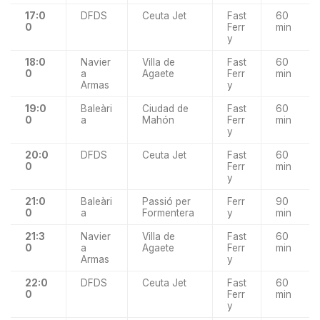
17:0
DFDS
Ceuta Jet
Fast
60
0
Ferr
min
y
18:0
Navier
Villa de
Fast
60
0
a
Agaete
Ferr
min
Armas
y
19:0
Baleàri
Ciudad de
Fast
60
0
a
Mahón
Ferr
min
y
20:0
DFDS
Ceuta Jet
Fast
60
0
Ferr
min
y
21:0
Baleàri
Passió per
Ferr
90
0
a
Formentera
y
min
21:3
Navier
Villa de
Fast
60
0
a
Agaete
Ferr
min
Armas
y
22:0
DFDS
Ceuta Jet
Fast
60
0
Ferr
min
y