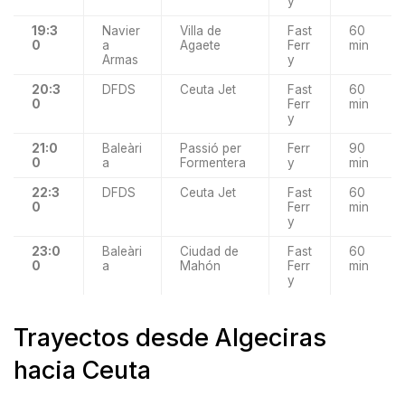
y
19:3
Navier
Villa de
Fast
60
0
a
Agaete
Ferr
min
Armas
y
20:3
DFDS
Ceuta Jet
Fast
60
0
Ferr
min
y
21:0
Baleàri
Passió per
Ferr
90
0
a
Formentera
y
min
22:3
DFDS
Ceuta Jet
Fast
60
0
Ferr
min
y
23:0
Baleàri
Ciudad de
Fast
60
0
a
Mahón
Ferr
min
y
Trayectos desde Algeciras
hacia Ceuta