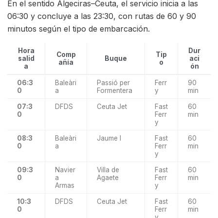
En el sentido Algeciras–Ceuta, el servicio inicia a las
06:30 y concluye a las 23:30, con rutas de 60 y 90
minutos según el tipo de embarcación.
Hora
Dur
Comp
Tip
salid
Buque
aci
añía
o
a
ón
06:3
Baleàri
Passió per
Ferr
90
0
a
Formentera
y
min
07:3
DFDS
Ceuta Jet
Fast
60
0
Ferr
min
y
08:3
Baleàri
Jaume I
Fast
60
0
a
Ferr
min
y
09:3
Navier
Villa de
Fast
60
0
a
Agaete
Ferr
min
Armas
y
10:3
DFDS
Ceuta Jet
Fast
60
0
Ferr
min
y