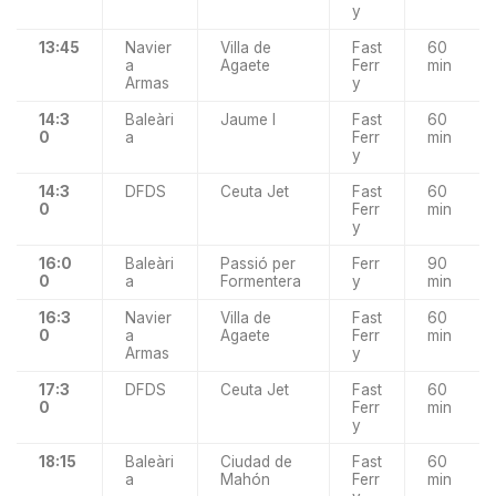
y
13:45
Navier
Villa de
Fast
60
a
Agaete
Ferr
min
Armas
y
14:3
Baleàri
Jaume I
Fast
60
0
a
Ferr
min
y
14:3
DFDS
Ceuta Jet
Fast
60
0
Ferr
min
y
16:0
Baleàri
Passió per
Ferr
90
0
a
Formentera
y
min
16:3
Navier
Villa de
Fast
60
0
a
Agaete
Ferr
min
Armas
y
17:3
DFDS
Ceuta Jet
Fast
60
0
Ferr
min
y
18:15
Baleàri
Ciudad de
Fast
60
a
Mahón
Ferr
min