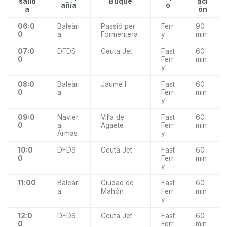
salid
Buque
aci
añía
o
a
ón
06:0
Baleàri
Passió per
Ferr
90
0
a
Formentera
y
min
07:0
DFDS
Ceuta Jet
Fast
60
0
Ferr
min
y
08:0
Baleàri
Jaume I
Fast
60
0
a
Ferr
min
y
09:0
Navier
Villa de
Fast
60
0
a
Agaete
Ferr
min
Armas
y
10:0
DFDS
Ceuta Jet
Fast
60
0
Ferr
min
y
11:00
Baleàri
Ciudad de
Fast
60
a
Mahón
Ferr
min
y
12:0
DFDS
Ceuta Jet
Fast
60
0
Ferr
min